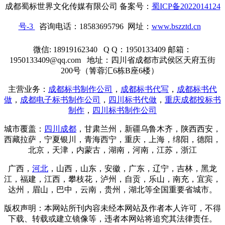
成都蜀标世界文化传媒有限公司 备案号：
蜀ICP备2022014124
号-3
咨询电话：18583695796 网址：
www.bszztd.cn
微信: 18919162340 Q Q：1950133409 邮箱：
1950133409@qq.com 地址：四川省成都市武侯区天府五街
200号（箐蓉汇6栋B座6楼）
主营业务：
成都标书制作公司
，
成都标书代写
，
成都标书代
做
，
成都电子标书制作公司
，
四川标书代做
，
重庆成都投标书
制作
，
四川标书制作公司
城市覆盖：
四川成都
，甘肃兰州，新疆乌鲁木齐，陕西西安，
西藏拉萨，宁夏银川，青海西宁，重庆，
上海
，绵阳，德阳，
北京，天津，内蒙古，湖南，河南，江苏，浙江
广西，
河北
，山西，山东，安徽，广东，辽宁，吉林，黑龙
江，福建，江西，攀枝花，泸州，自贡，乐山，南充，宜宾，
达州，眉山，巴中，云南，贵州，湖北等全国重要省城市。
版权声明：本网站所刊内容未经本网站及作者本人许可，不得
下载、转载或建立镜像等，违者本网站将追究其法律责任。