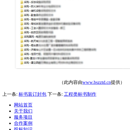
（此内容由
www.bszztd.cn
提供）
上一条:
标书装订封包
下一条:
工程类标书制作
网站首页
关于我们
服务项目
合作案例
投标知识