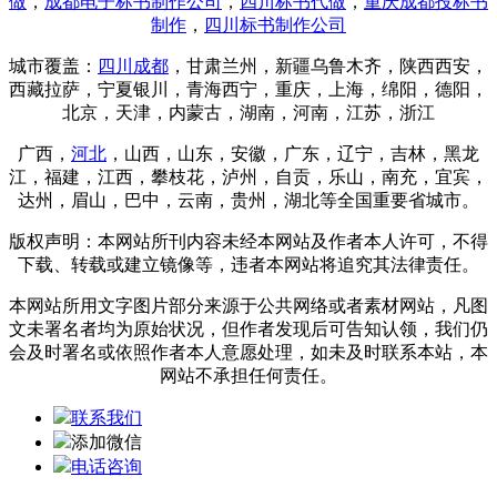
做
，
成都电子标书制作公司
，
四川标书代做
，
重庆成都投标书
制作
，
四川标书制作公司
城市覆盖：
四川成都
，甘肃兰州，新疆乌鲁木齐，陕西西安，
西藏拉萨，宁夏银川，青海西宁，重庆，
上海
，绵阳，德阳，
北京，天津，内蒙古，湖南，河南，江苏，浙江
广西，
河北
，山西，山东，安徽，广东，辽宁，吉林，黑龙
江，福建，江西，攀枝花，泸州，自贡，乐山，南充，宜宾，
达州，眉山，巴中，云南，贵州，湖北等全国重要省城市。
版权声明：本网站所刊内容未经本网站及作者本人许可，不得
下载、转载或建立镜像等，违者本网站将追究其法律责任。
本网站所用文字图片部分来源于公共网络或者素材网站，凡图
文未署名者均为原始状况，但作者发现后可告知认领，我们仍
会及时署名或依照作者本人意愿处理，如未及时联系本站，本
网站不承担任何责任。
联系我们
添加微信
电话咨询