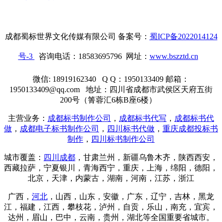
成都蜀标世界文化传媒有限公司 备案号：
蜀ICP备2022014124
号-3
咨询电话：18583695796 网址：
www.bszztd.cn
微信: 18919162340 Q Q：1950133409 邮箱：
1950133409@qq.com 地址：四川省成都市武侯区天府五街
200号（箐蓉汇6栋B座6楼）
主营业务：
成都标书制作公司
，
成都标书代写
，
成都标书代
做
，
成都电子标书制作公司
，
四川标书代做
，
重庆成都投标书
制作
，
四川标书制作公司
城市覆盖：
四川成都
，甘肃兰州，新疆乌鲁木齐，陕西西安，
西藏拉萨，宁夏银川，青海西宁，重庆，
上海
，绵阳，德阳，
北京，天津，内蒙古，湖南，河南，江苏，浙江
广西，
河北
，山西，山东，安徽，广东，辽宁，吉林，黑龙
江，福建，江西，攀枝花，泸州，自贡，乐山，南充，宜宾，
达州，眉山，巴中，云南，贵州，湖北等全国重要省城市。